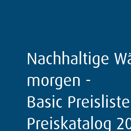
Nachhaltige W
morgen -
Basic Preislist
Preiskatalog 2