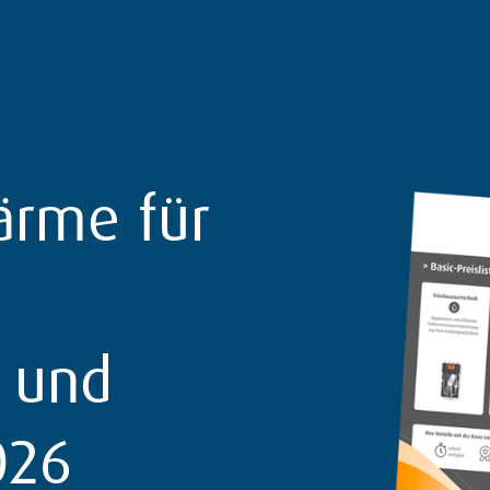
ärme für
e und
026