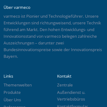
VARIO fresh-nova+
Über varmeco
ansehen »
varmeco ist Pionier und Technologieführer. Unsere
Entwicklungen sind richtungweisend, unsere Technik
führend am Markt. Den hohen Entwicklungs- und
Innovationsstand von varmeco belegen zahlreiche
Auszeichnungen – darunter zwei
Bundesinnovationspreise sowie der Innovationspreis
Bayern.
Links
Kontakt
Themenwelten
Zentrale
FWE basic 25-45
Produkte
Außendienst u.
ansehen »
Vertriebsbüros
Über Uns
Kontaktformular