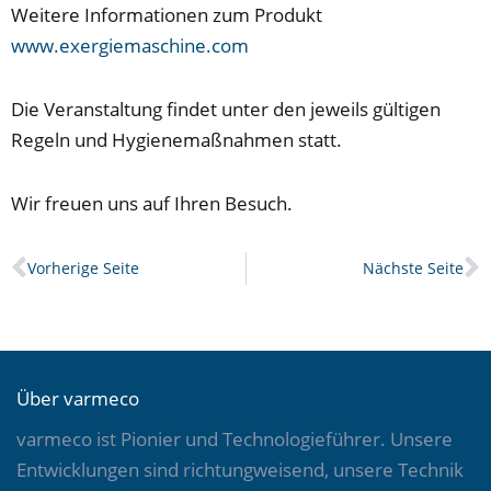
Weitere Informationen zum Produkt
www.exergiemaschine.com
Die Veranstaltung findet unter den jeweils gültigen
Regeln und Hygienemaßnahmen statt.
Wir freuen uns auf Ihren Besuch.
Prev
N
Vorherige Seite
Nächste Seite
Über varmeco
varmeco ist Pionier und Technologieführer. Unsere
Entwicklungen sind richtungweisend, unsere Technik