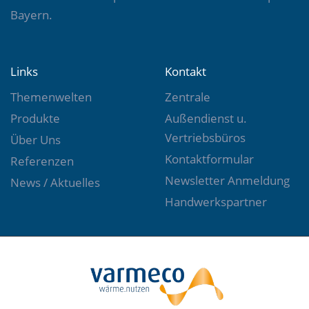
Bayern.
Links
Kontakt
Themenwelten
Zentrale
Produkte
Außendienst u.
Vertriebsbüros
Über Uns
Kontaktformular
Referenzen
Newsletter Anmeldung
News / Aktuelles
Handwerkspartner