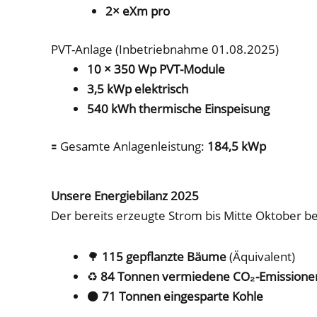
2× eXm pro
PVT-Anlage (Inbetriebnahme 01.08.2025)
10 × 350 Wp PVT-Module
3,5 kWp elektrisch
540 kWh thermische Einspeisung
🟰 Gesamte Anlagenleistung:
184,5 kWp
Unsere Energiebilanz 2025
Der bereits erzeugte Strom bis Mitte Oktober b
🌳
115 gepflanzte Bäume
(Äquivalent)
♻️
84 Tonnen vermiedene CO₂-Emissione
⚫
71 Tonnen eingesparte Kohle