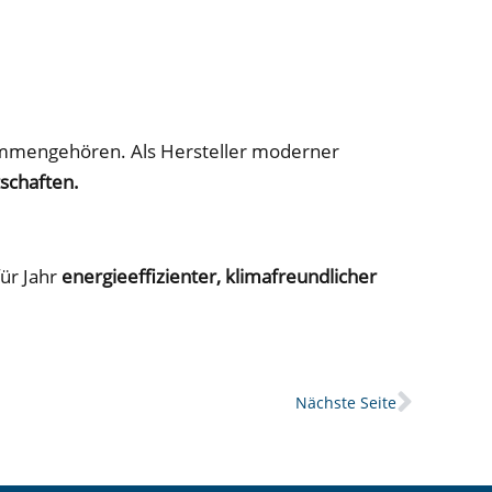
.
mengehören. Als Hersteller moderner
tschaften.
ür Jahr
energieeffizienter, klimafreundlicher
Nächs
Nächste Seite