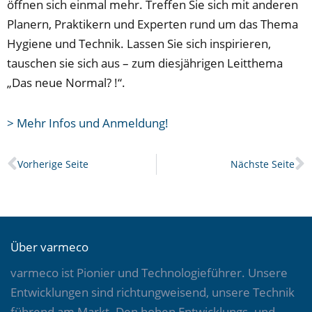
öffnen sich einmal mehr. Treffen Sie sich mit anderen
Planern, Praktikern und Experten rund um das Thema
Hygiene und Technik. Lassen Sie sich inspirieren,
tauschen sie sich aus – zum diesjährigen Leitthema
„Das neue Normal? !“.
> Mehr Infos und Anmeldung!
Prev
N
Vorherige Seite
Nächste Seite
Über varmeco
varmeco ist Pionier und Technologieführer. Unsere
Entwicklungen sind richtungweisend, unsere Technik
führend am Markt. Den hohen Entwicklungs- und