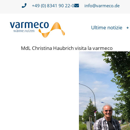
Zum
+49 (0) 8341 90 22-0
info@varmeco.de
Inhalt
springen
Ultime notizie
MdL Christina Haubrich visita la varmeco