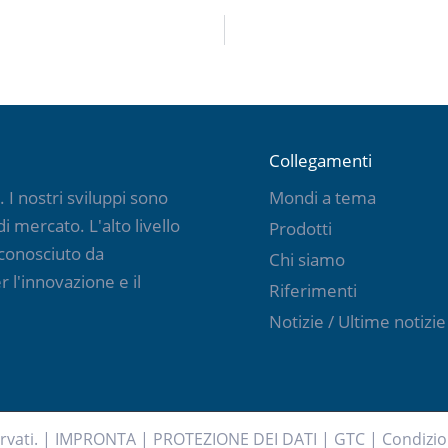
Collegamenti
I nostri sviluppi sono
Mondi a tema
i mercato. L'alto livello
Prodotti
iconosciuto da
Chi siamo
 l'innovazione e il
Riferimenti
Notizie / Ultime notizie
ervati. |
IMPRONTA
|
PROTEZIONE DEI DATI
|
GTC
|
Condizio