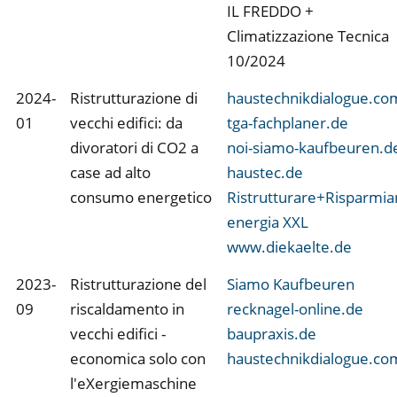
IL FREDDO +
Climatizzazione Tecnica
10/2024
2024-
Ristrutturazione di
haustechnikdialogue.co
01
vecchi edifici: da
tga-fachplaner.de
divoratori di CO2 a
noi-siamo-kaufbeuren.d
case ad alto
haustec.de
consumo energetico
Ristrutturare+Risparmia
energia XXL
www.diekaelte.de
2023-
Ristrutturazione del
Siamo Kaufbeuren
09
riscaldamento in
recknagel-online.de
vecchi edifici -
baupraxis.de
economica solo con
haustechnikdialogue.co
l'eXergiemaschine