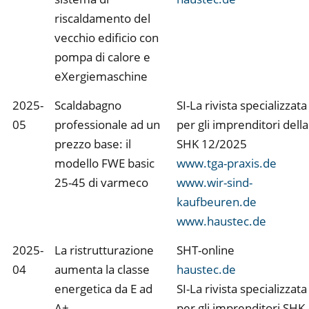
riscaldamento del
vecchio edificio con
pompa di calore e
eXergiemaschine
2025-
Scaldabagno
SI-La rivista specializzata
05
professionale ad un
per gli imprenditori della
prezzo base: il
SHK 12/2025
modello FWE basic
www.tga-praxis.de
25-45 di varmeco
www.wir-sind-
kaufbeuren.de
www.haustec.de
2025-
La ristrutturazione
SHT-online
04
aumenta la classe
haustec.de
energetica da E ad
SI-La rivista specializzata
A+
per gli imprenditori SHK