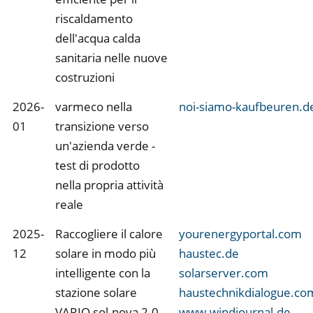
riscaldamento
dell'acqua calda
sanitaria nelle nuove
costruzioni
2026-
varmeco nella
noi-siamo-kaufbeuren.d
01
transizione verso
un'azienda verde -
test di prodotto
nella propria attività
reale
2025-
Raccogliere il calore
yourenergyportal.com
12
solare in modo più
haustec.de
intelligente con la
solarserver.com
stazione solare
haustechnikdialogue.co
VARIO sol-nova 2.0
www.windjournal.de