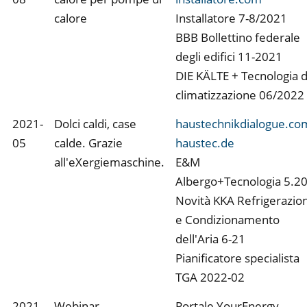
calore
Installatore 7-8/2021
BBB Bollettino federale
degli edifici 11-2021
DIE KÄLTE + Tecnologia d
climatizzazione 06/2022
2021-
Dolci caldi, case
haustechnikdialogue.co
05
calde. Grazie
haustec.de
all'eXergiemaschine.
E&M
Albergo+Tecnologia 5.2
Novità KKA Refrigerazio
e Condizionamento
dell'Aria 6-21
Pianificatore specialista
TGA 2022-02
2021-
Webinar
Portale YourEnergy