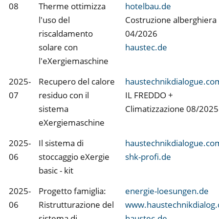
08
Therme ottimizza
hotelbau.de
l'uso del
Costruzione alberghiera
riscaldamento
04/2026
solare con
haustec.de
l'eXergiemaschine
2025-
Recupero del calore
haustechnikdialogue.co
07
residuo con il
IL FREDDO +
sistema
Climatizzazione 08/2025
eXergiemaschine
2025-
Il sistema di
haustechnikdialogue.co
06
stoccaggio eXergie
shk-profi.de
basic - kit
2025-
Progetto famiglia:
energie-loesungen.de
06
Ristrutturazione del
www.haustechnikdialog.
sistema di
haustec.de