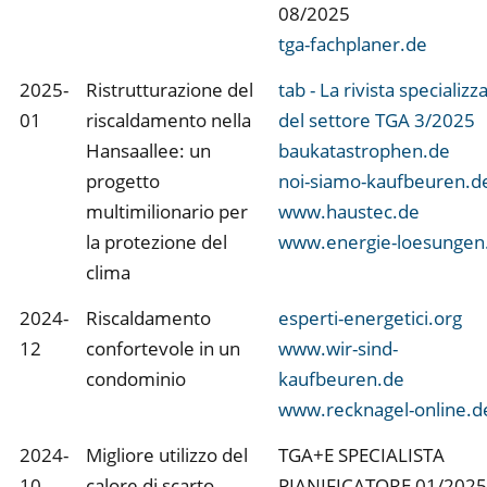
08/2025
tga-fachplaner.de
2025-
Ristrutturazione del
tab - La rivista specializz
01
riscaldamento nella
del settore TGA 3/2025
Hansaallee: un
baukatastrophen.de
progetto
noi-siamo-kaufbeuren.d
multimilionario per
www.haustec.de
la protezione del
www.energie-loesungen
clima
2024-
Riscaldamento
esperti-energetici.org
12
confortevole in un
www.wir-sind-
condominio
kaufbeuren.de
www.recknagel-online.d
2024-
Migliore utilizzo del
TGA+E SPECIALISTA
10
calore di scarto
PIANIFICATORE 01/2025