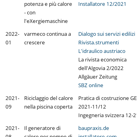
potenza e più calore
Installatore 12/2021
- con
l'eXergiemaschine
2022-
varmeco continua a
Dialogo sui servizi edilizi
01
crescere
Rivista.strumenti
L'idraulico austriaco
La rivista economica
dell'Algovia 2/2022
Allgäuer Zeitung
SBZ online
2021-
Riciclaggio del calore
Pratica di costruzione G
09
nella piscina coperta
2021-11/12
Ingegneria svizzera 12-2
2021-
Il generatore di
baupraxis.de
08
calore per pompe di
installatore.com