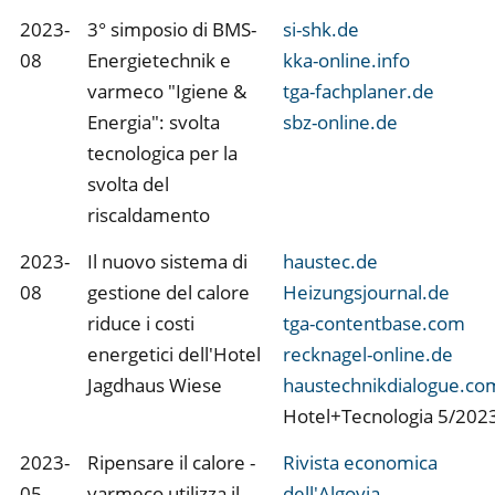
2023-
3° simposio di BMS-
si-shk.de
08
Energietechnik e
kka-online.info
varmeco "Igiene &
tga-fachplaner.de
Energia": svolta
sbz-online.de
tecnologica per la
svolta del
riscaldamento
2023-
Il nuovo sistema di
haustec.de
08
gestione del calore
Heizungsjournal.de
riduce i costi
tga-contentbase.com
energetici dell'Hotel
recknagel-online.de
Jagdhaus Wiese
haustechnikdialogue.co
Hotel+Tecnologia 5/202
2023-
Ripensare il calore -
Rivista economica
05
varmeco utilizza il
dell'Algovia