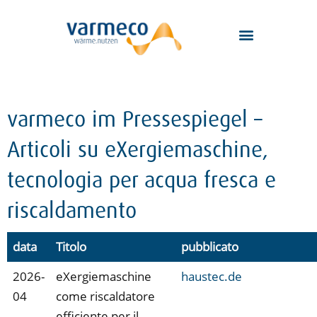
Zum
Inhalt
springen
varmeco im Pressespiegel –
Articoli su eXergiemaschine,
tecnologia per acqua fresca e
riscaldamento
data
Titolo
pubblicato
2026-
eXergiemaschine
haustec.de
04
come riscaldatore
efficiente per il