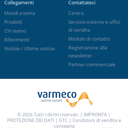
Collegamenti
Contattateci
Mondi a tema
Centro
Prodotti
Servizio esterno e uffici
di vendita
Chi siamo
Modulo di contatto
Riferimenti
Registrazione alla
Notizie / Ultime notizie
newsletter
Partner commerciale
© 2026 Tutti i diritti riservati. |
IMPRONTA
|
PROTEZIONE DEI DATI
|
GTC
|
Condizioni di vendita e
consegna