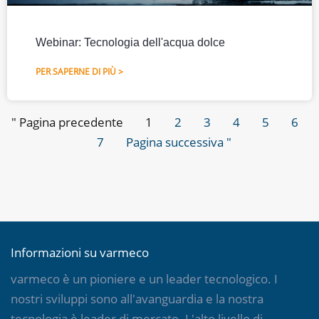
Webinar: Tecnologia dell'acqua dolce
PER SAPERNE DI PIÙ >
" Pagina precedente
1
2
3
4
5
6
7
Pagina successiva "
Informazioni su varmeco
varmeco è un pioniere e un leader tecnologico. I
nostri sviluppi sono all'avanguardia e la nostra
tecnologia è leader di mercato. L'alto livello di