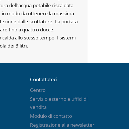
ra dell'acqua potabile riscaldata
C, in modo da ottenere la massima
tezione dalle scottature. La portata
dare fino a quattro docce.
 calda allo stesso tempo. I sistemi
a dei 3 litri.
Contattateci
Centro
Servizio esterno e uffici di
vendita
Modulo di contatto
Registrazione alla newsletter