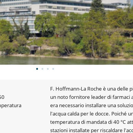
F. Hoffmann-La Roche è una delle pi
50
un noto fornitore leader di farmaci a
mperatura
era necessario installare una soluzi
l'acqua calda per le docce. Poiché u
temperatura di mandata di 40 °C attr
stazioni installate per riscaldare l'