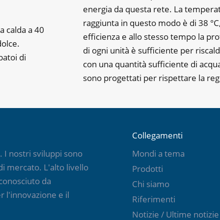
energia da questa rete. La temperatu
raggiunta in questo modo è di 38 °
a calda a 40
efficienza e allo stesso tempo la pro
dolce.
di ogni unità è sufficiente per riscal
batoi di
con una quantità sufficiente di acqua
sono progettati per rispettare la regol
Collegamenti
I nostri sviluppi sono
Mondi a tema
i mercato. L'alto livello
Prodotti
iconosciuto da
Chi siamo
 l'innovazione e il
Riferimenti
Notizie / Ultime notizie