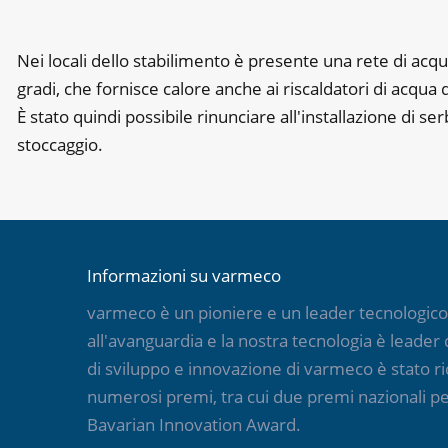
Nei locali dello stabilimento è presente una rete di acqu
gradi, che fornisce calore anche ai riscaldatori di acqua 
È stato quindi possibile rinunciare all'installazione di ser
stoccaggio.
Informazioni su varmeco
varmeco è un pioniere e un leader tecnologico. 
all'avanguardia e la nostra tecnologia è leader d
di sviluppo e innovazione di varmeco è stato r
numerosi premi, tra cui due premi nazionali per
Bavarian Innovation Award.