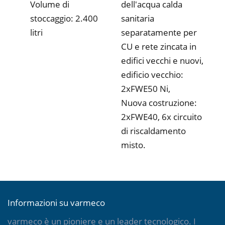
Volume di
dell'acqua calda
stoccaggio: 2.400
sanitaria
litri
separatamente per
CU e rete zincata in
edifici vecchi e nuovi,
edificio vecchio:
2xFWE50 Ni,
Nuova costruzione:
2xFWE40, 6x circuito
di riscaldamento
misto.
Informazioni su varmeco
varmeco è un pioniere e un leader tecnologico. I