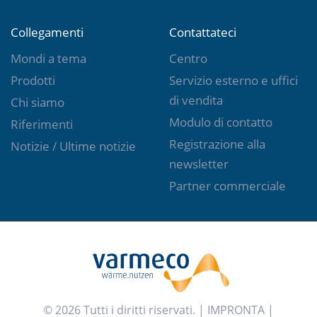
Collegamenti
Contattateci
Mondi a tema
Centro
Prodotti
Servizio esterno e uffici
di vendita
Chi siamo
Modulo di contatto
Riferimenti
Registrazione alla
Notizie / Ultime notizie
newsletter
Partner commerciale
© 2026 Tutti i diritti riservati. |
IMPRONTA
|