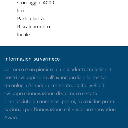
stoccaggio: 4000
litri
Particolarità:
Riscaldamento
locale
Informazioni su varmeco
varmeco è un pioniere e un leader tecnologico. I
nostri sviluppi sono all'avanguardia e la nostra
tecnologia è leader di mercato. L'alto livello di
sviluppo e innovazione di varmeco è stato
riconosciuto da numerosi premi, tra cui due premi
nazionali per l'innovazione e il Bavarian Innovation
Award.