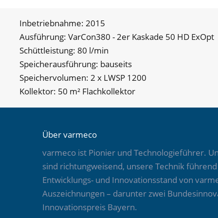
Inbetriebnahme: 2015
Ausführung: VarCon380 - 2er Kaskade 50 HD ExOpt
Schüttleistung: 80 l/min
Speicherausführung: bauseits
Speichervolumen: 2 x LWSP 1200
Kollektor: 50 m² Flachkollektor
Über varmeco
varmeco ist Pionier und Technologieführer. U
sind richtungweisend, unsere Technik führen
Entwicklungs- und Innovationsstand von varm
Auszeichnungen – darunter zwei Bundesinnova
Innovationspreis Bayern.