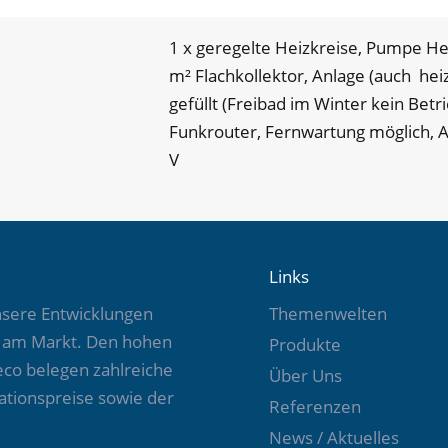
1 x geregelte Heizkreise, Pumpe He
m² Flachkollektor, Anlage (auch hei
gefüllt (Freibad im Winter kein Bet
Funkrouter, Fernwartung möglich,
V
Links
nsere Entwicklungen
Themenwelten
d am Markt. Den hohen
Produkte
eco belegen zahlreiche
Über Uns
tionspreise sowie der
Referenzen
News / Aktuelles