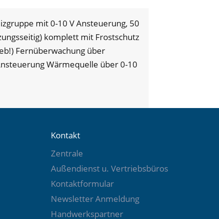
izgruppe mit 0-10 V Ansteuerung, 50
zungsseitig) komplett mit Frostschutz
rieb!) Fernüberwachung über
 Ansteuerung Wärmequelle über 0-10
Kontakt
Zentrale
Außendienst u. Vertriebsbüros
Kontaktformular
Newsletter Anmeldung
Handwerkspartner