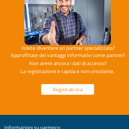
Volete diventare un partner specializzato?
Approfittate dei vantaggi informativi come partner!
Non avete ancora i dati di accesso?
La registrazione è rapida e non vincolante.
Registrati ora
Informazioni su varmeco